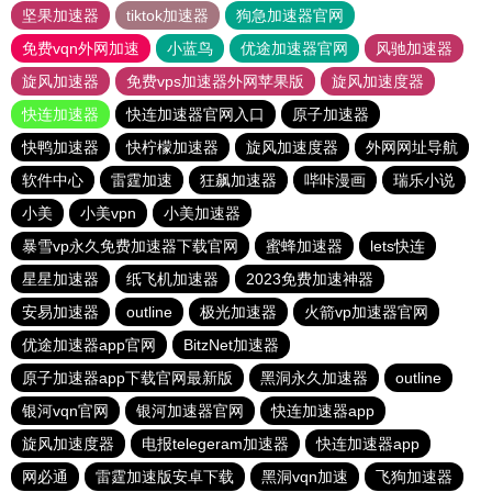
坚果加速器
tiktok加速器
狗急加速器官网
免费vqn外网加速
小蓝鸟
优途加速器官网
风驰加速器
旋风加速器
免费vps加速器外网苹果版
旋风加速度器
快连加速器
快连加速器官网入口
原子加速器
快鸭加速器
快柠檬加速器
旋风加速度器
外网网址导航
软件中心
雷霆加速
狂飙加速器
哔咔漫画
瑞乐小说
小美
小美vpn
小美加速器
暴雪vp永久免费加速器下载官网
蜜蜂加速器
lets快连
星星加速器
纸飞机加速器
2023免费加速神器
安易加速器
outline
极光加速器
火箭vp加速器官网
优途加速器app官网
BitzNet加速器
原子加速器app下载官网最新版
黑洞永久加速器
outline
银河vqn官网
银河加速器官网
快连加速器app
旋风加速度器
电报telegeram加速器
快连加速器app
网必通
雷霆加速版安卓下载
黑洞vqn加速
飞狗加速器