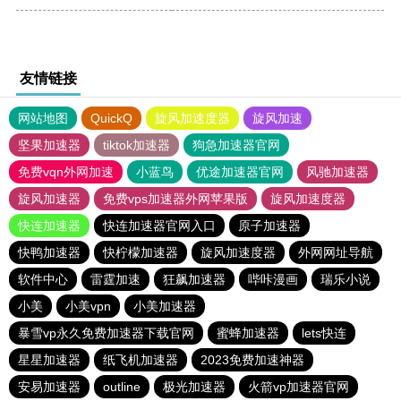
友情链接
网站地图
QuickQ
旋风加速度器
旋风加速
坚果加速器
tiktok加速器
狗急加速器官网
免费vqn外网加速
小蓝鸟
优途加速器官网
风驰加速器
旋风加速器
免费vps加速器外网苹果版
旋风加速度器
快连加速器
快连加速器官网入口
原子加速器
快鸭加速器
快柠檬加速器
旋风加速度器
外网网址导航
软件中心
雷霆加速
狂飙加速器
哔咔漫画
瑞乐小说
小美
小美vpn
小美加速器
暴雪vp永久免费加速器下载官网
蜜蜂加速器
lets快连
星星加速器
纸飞机加速器
2023免费加速神器
安易加速器
outline
极光加速器
火箭vp加速器官网