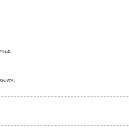
区的线路。
够放心购物。
。