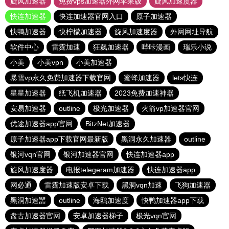
旋风加速器
免费vps加速器外网苹果版
旋风加速度器
快连加速器
快连加速器官网入口
原子加速器
快鸭加速器
快柠檬加速器
旋风加速度器
外网网址导航
软件中心
雷霆加速
狂飙加速器
哔咔漫画
瑞乐小说
小美
小美vpn
小美加速器
暴雪vp永久免费加速器下载官网
蜜蜂加速器
lets快连
星星加速器
纸飞机加速器
2023免费加速神器
安易加速器
outline
极光加速器
火箭vp加速器官网
优途加速器app官网
BitzNet加速器
原子加速器app下载官网最新版
黑洞永久加速器
outline
银河vqn官网
银河加速器官网
快连加速器app
旋风加速度器
电报telegeram加速器
快连加速器app
网必通
雷霆加速版安卓下载
黑洞vqn加速
飞狗加速器
黑洞加速噐
outline
海鸥加速度
快鸭加速器app下载
盘古加速器官网
安卓加速器梯子
极光vqn官网