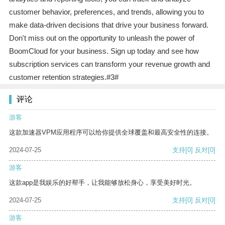
customer behavior, preferences, and trends, allowing you to
make data-driven decisions that drive your business forward.
Don't miss out on the opportunity to unleash the power of
BoomCloud for your business. Sign up today and see how
subscription services can transform your revenue growth and
customer retention strategies.#3#
评论
游客
这款加速器VPM应用程序可以给你提供全球覆盖和最高安全性的连接。
2024-07-25
支持
[0]
反对
[0]
游客
这款app是我娱乐的好帮手，让我能够放松身心，享受美好时光。
2024-07-25
支持
[0]
反对
[0]
游客