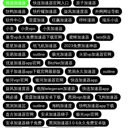
快连加速器
快连加速器官网入口
原子加速器
快鸭加速器
快柠檬加速器
旋风加速度器
外网网址导航
软件中心
雷霆加速
狂飙加速器
哔咔漫画
瑞乐小说
小美
小美vpn
小美加速器
暴雪vp永久免费加速器下载官网
蜜蜂加速器
lets快连
星星加速器
纸飞机加速器
2023免费加速神器
安易加速器
outline
极光加速器
火箭vp加速器官网
优途加速器app官网
BitzNet加速器
原子加速器app下载官网最新版
黑洞永久加速器
outline
银河vqn官网
银河加速器官网
快连加速器app
旋风加速度器
电报telegeram加速器
快连加速器app
网必通
雷霆加速版安卓下载
黑洞vqn加速
飞狗加速器
黑洞加速噐
outline
海鸥加速度
快鸭加速器app下载
盘古加速器官网
安卓加速器梯子
极光vqn官网
安卓加速器梯子免费
黑洞加速器3.0.6永久免费安卓版