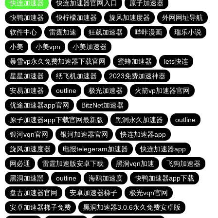
快连加速器
快连加速器官网入口
原子加速器
快鸭加速器
快柠檬加速器
旋风加速度器
外网网址导航
软件中心
雷霆加速
狂飙加速器
哔咔漫画
瑞乐小说
小美
小美vpn
小美加速器
暴雪vp永久免费加速器下载官网
蜜蜂加速器
lets快连
星星加速器
纸飞机加速器
2023免费加速神器
安易加速器
outline
极光加速器
火箭vp加速器官网
优途加速器app官网
BitzNet加速器
原子加速器app下载官网最新版
黑洞永久加速器
outline
银河vqn官网
银河加速器官网
快连加速器app
旋风加速度器
电报telegeram加速器
快连加速器app
网必通
雷霆加速版安卓下载
黑洞vqn加速
飞狗加速器
黑洞加速噐
outline
海鸥加速度
快鸭加速器app下载
盘古加速器官网
安卓加速器梯子
极光vqn官网
安卓加速器梯子免费
黑洞加速器3.0.6永久免费安卓版