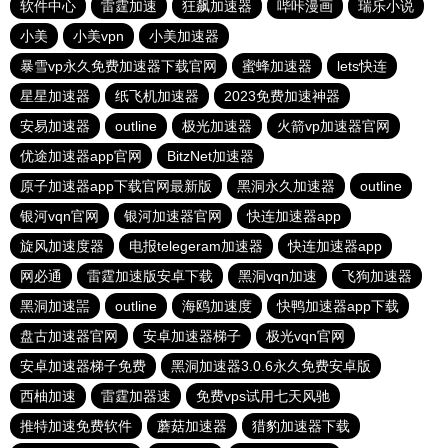
软件中心
雷霆加速
狂飙加速器
哔咔漫画
瑞乐小说
小美
小美vpn
小美加速器
暴雪vp永久免费加速器下载官网
蜜蜂加速器
lets快连
星星加速器
纸飞机加速器
2023免费加速神器
安易加速器
outline
极光加速器
火箭vp加速器官网
优途加速器app官网
BitzNet加速器
原子加速器app下载官网最新版
黑洞永久加速器
outline
银河vqn官网
银河加速器官网
快连加速器app
旋风加速度器
电报telegeram加速器
快连加速器app
网必通
雷霆加速版安卓下载
黑洞vqn加速
飞狗加速器
黑洞加速噐
outline
海鸥加速度
快鸭加速器app下载
盘古加速器官网
安卓加速器梯子
极光vqn官网
安卓加速器梯子免费
黑洞加速器3.0.6永久免费安卓版
西柚加速
雷霆加器速
免费vps试用七天风驰
推特加速免费软件
蘑菇加速器
猎豹加速器下载