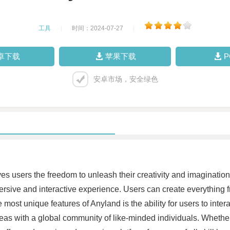
工具
|
时间：2024-07-27
|
卓下载
苹果下载
安卓市场，安全绿色
gives users the freedom to unleash their creativity and imaginati
mersive and interactive experience. Users can create everything f
most unique features of Anyland is the ability for users to interac
ideas with a global community of like-minded individuals. Whether