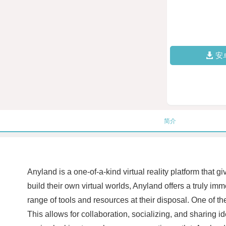
安
简介
Anyland is a one-of-a-kind virtual reality platform that 
build their own virtual worlds, Anyland offers a truly im
range of tools and resources at their disposal. One of the 
This allows for collaboration, socializing, and sharing 