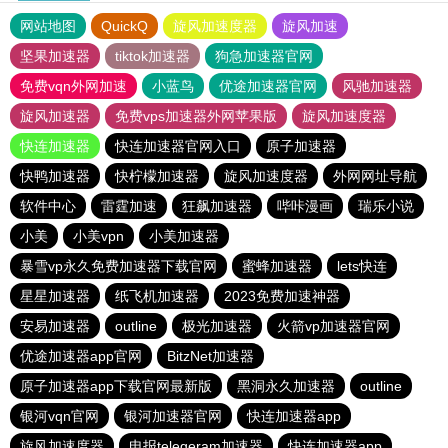
网站地图
QuickQ
旋风加速度器
旋风加速
坚果加速器
tiktok加速器
狗急加速器官网
免费vqn外网加速
小蓝鸟
优途加速器官网
风驰加速器
旋风加速器
免费vps加速器外网苹果版
旋风加速度器
快连加速器
快连加速器官网入口
原子加速器
快鸭加速器
快柠檬加速器
旋风加速度器
外网网址导航
软件中心
雷霆加速
狂飙加速器
哔咔漫画
瑞乐小说
小美
小美vpn
小美加速器
暴雪vp永久免费加速器下载官网
蜜蜂加速器
lets快连
星星加速器
纸飞机加速器
2023免费加速神器
安易加速器
outline
极光加速器
火箭vp加速器官网
优途加速器app官网
BitzNet加速器
原子加速器app下载官网最新版
黑洞永久加速器
outline
银河vqn官网
银河加速器官网
快连加速器app
旋风加速度器
电报telegeram加速器
快连加速器app