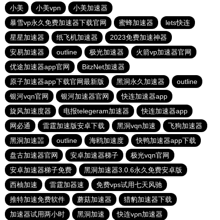
小美
小美vpn
小美加速器
暴雪vp永久免费加速器下载官网
蜜蜂加速器
lets快连
星星加速器
纸飞机加速器
2023免费加速神器
安易加速器
outline
极光加速器
火箭vp加速器官网
优途加速器app官网
BitzNet加速器
原子加速器app下载官网最新版
黑洞永久加速器
outline
银河vqn官网
银河加速器官网
快连加速器app
旋风加速度器
电报telegeram加速器
快连加速器app
网必通
雷霆加速版安卓下载
黑洞vqn加速
飞狗加速器
黑洞加速噐
outline
海鸥加速度
快鸭加速器app下载
盘古加速器官网
安卓加速器梯子
极光vqn官网
安卓加速器梯子免费
黑洞加速器3.0.6永久免费安卓版
西柚加速
雷霆加器速
免费vps试用七天风驰
推特加速免费软件
蘑菇加速器
猎豹加速器下载
加速器试用两小时
黑洞加速
快连vρn加速器