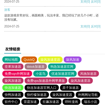
2024-07-25
支持
[0]
反对
[0]
游客
这款游戏非常好玩，画面精美，玩法丰富。我已经玩了好几个小时，还
没有玩腻。
2024-07-25
支持
[0]
反对
[0]
友情链接
网站地图
QuickQ
旋风加速度器
旋风加速
坚果加速器
tiktok加速器
狗急加速器官网
免费vqn外网加速
小蓝鸟
优途加速器官网
风驰加速器
旋风加速器
免费vps加速器外网苹果版
旋风加速度器
快连加速器
快连加速器官网入口
原子加速器
快鸭加速器
快柠檬加速器
旋风加速度器
外网网址导航
软件中心
雷霆加速
狂飙加速器
哔咔漫画
瑞乐小说