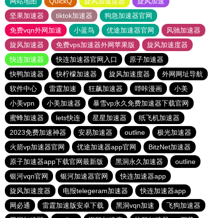
网站地图
QuickQ
旋风加速度器
旋风加速
坚果加速器
tiktok加速器
狗急加速器官网
免费vqn外网加速
小蓝鸟
优途加速器官网
风驰加速器
旋风加速器
免费vps加速器外网苹果版
旋风加速度器
快连加速器
快连加速器官网入口
原子加速器
快鸭加速器
快柠檬加速器
旋风加速度器
外网网址导航
软件中心
雷霆加速
狂飙加速器
哔咔漫画
小美
小美vpn
小美加速器
暴雪vp永久免费加速器下载官网
蜜蜂加速器
lets快连
星星加速器
纸飞机加速器
2023免费加速神器
安易加速器
outline
极光加速器
火箭vp加速器官网
优途加速器app官网
BitzNet加速器
原子加速器app下载官网最新版
黑洞永久加速器
outline
银河vqn官网
银河加速器官网
快连加速器app
旋风加速度器
电报telegeram加速器
快连加速器app
网必通
雷霆加速版安卓下载
黑洞vqn加速
飞狗加速器