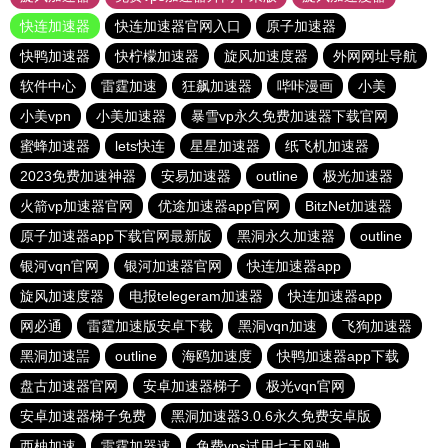
快连加速器
快连加速器官网入口
原子加速器
快鸭加速器
快柠檬加速器
旋风加速度器
外网网址导航
软件中心
雷霆加速
狂飙加速器
哔咔漫画
小美
小美vpn
小美加速器
暴雪vp永久免费加速器下载官网
蜜蜂加速器
lets快连
星星加速器
纸飞机加速器
2023免费加速神器
安易加速器
outline
极光加速器
火箭vp加速器官网
优途加速器app官网
BitzNet加速器
原子加速器app下载官网最新版
黑洞永久加速器
outline
银河vqn官网
银河加速器官网
快连加速器app
旋风加速度器
电报telegeram加速器
快连加速器app
网必通
雷霆加速版安卓下载
黑洞vqn加速
飞狗加速器
黑洞加速噐
outline
海鸥加速度
快鸭加速器app下载
盘古加速器官网
安卓加速器梯子
极光vqn官网
安卓加速器梯子免费
黑洞加速器3.0.6永久免费安卓版
西柚加速
雷霆加器速
免费vps试用七天风驰