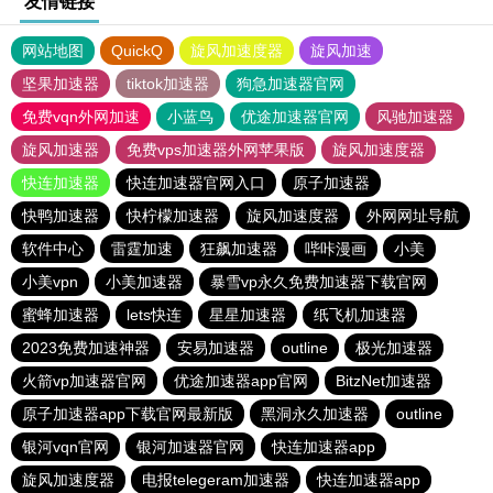
友情链接
网站地图
QuickQ
旋风加速度器
旋风加速
坚果加速器
tiktok加速器
狗急加速器官网
免费vqn外网加速
小蓝鸟
优途加速器官网
风驰加速器
旋风加速器
免费vps加速器外网苹果版
旋风加速度器
快连加速器
快连加速器官网入口
原子加速器
快鸭加速器
快柠檬加速器
旋风加速度器
外网网址导航
软件中心
雷霆加速
狂飙加速器
哔咔漫画
小美
小美vpn
小美加速器
暴雪vp永久免费加速器下载官网
蜜蜂加速器
lets快连
星星加速器
纸飞机加速器
2023免费加速神器
安易加速器
outline
极光加速器
火箭vp加速器官网
优途加速器app官网
BitzNet加速器
原子加速器app下载官网最新版
黑洞永久加速器
outline
银河vqn官网
银河加速器官网
快连加速器app
旋风加速度器
电报telegeram加速器
快连加速器app