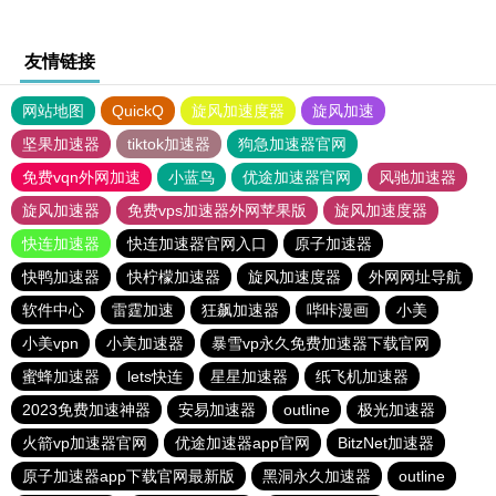
友情链接
网站地图
QuickQ
旋风加速度器
旋风加速
坚果加速器
tiktok加速器
狗急加速器官网
免费vqn外网加速
小蓝鸟
优途加速器官网
风驰加速器
旋风加速器
免费vps加速器外网苹果版
旋风加速度器
快连加速器
快连加速器官网入口
原子加速器
快鸭加速器
快柠檬加速器
旋风加速度器
外网网址导航
软件中心
雷霆加速
狂飙加速器
哔咔漫画
小美
小美vpn
小美加速器
暴雪vp永久免费加速器下载官网
蜜蜂加速器
lets快连
星星加速器
纸飞机加速器
2023免费加速神器
安易加速器
outline
极光加速器
火箭vp加速器官网
优途加速器app官网
BitzNet加速器
原子加速器app下载官网最新版
黑洞永久加速器
outline