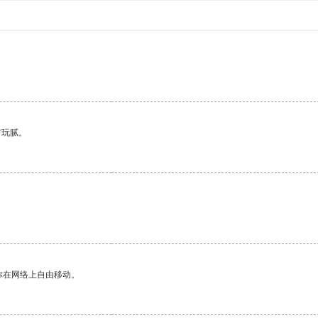
。
有玩腻。
你在网络上自由移动。