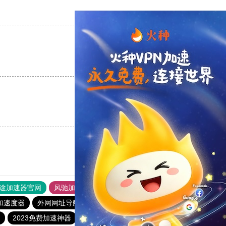
支持
[0]
反对
[0]
支持
[0]
反对
[0]
支持
[0]
反对
[0]
途加速器官网
风驰加速器
旋风加速器
加速度器
外网网址导航
软件中心
雷霆加速
狂飙加速器
2023免费加速神器
安易加速器
outline
极光加速器