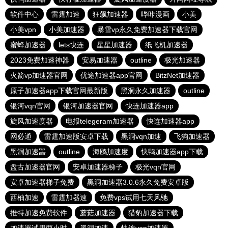
软件中心
雷霆加速
狂飙加速器
哔咔漫画
小美
小美vpn
小美加速器
暴雪vp永久免费加速器下载官网
蜜蜂加速器
lets快连
星星加速器
纸飞机加速器
2023免费加速神器
安易加速器
outline
极光加速器
火箭vp加速器官网
优途加速器app官网
BitzNet加速器
原子加速器app下载官网最新版
黑洞永久加速器
outline
银河vqn官网
银河加速器官网
快连加速器app
旋风加速度器
电报telegeram加速器
快连加速器app
网必通
雷霆加速版安卓下载
黑洞vqn加速
飞狗加速器
黑洞加速噐
outline
海鸥加速度
快鸭加速器app下载
盘古加速器官网
安卓加速器梯子
极光vqn官网
安卓加速器梯子免费
黑洞加速器3.0.6永久免费安卓版
西柚加速
雷霆加器速
免费vps试用七天风驰
推特加速免费软件
蘑菇加速器
猎豹加速器下载