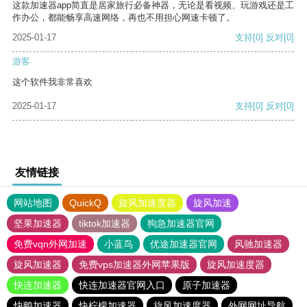
这款加速器app简直是居家旅行必备神器，无论是看视频、玩游戏还是工
作办公，都能畅享高速网络，再也不用担心网速卡顿了。
2025-01-17
支持
[0]
反对
[0]
游客
这个软件我非常喜欢
2025-01-17
支持
[0]
反对
[0]
友情链接
网站地图
QuickQ
旋风加速度器
旋风加速
坚果加速器
tiktok加速器
狗急加速器官网
免费vqn外网加速
小蓝鸟
优途加速器官网
风驰加速器
旋风加速器
免费vps加速器外网苹果版
旋风加速度器
快连加速器
快连加速器官网入口
原子加速器
快鸭加速器
快柠檬加速器
旋风加速度器
外网网址导航