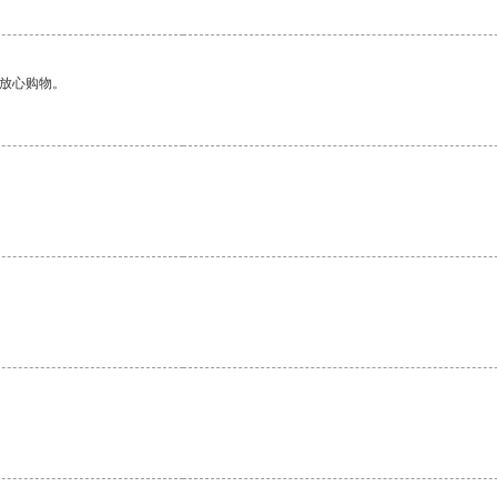
够放心购物。
。